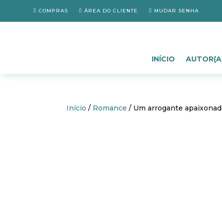
COMPRAS
ÁREA DO CLIENTE
MUDAR SENHA
INÍCIO
AUTOR(A
Início
/
Romance
/ Um arrogante apaixona