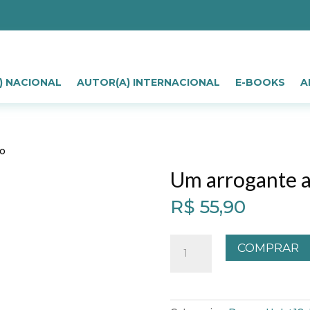
) NACIONAL
AUTOR(A) INTERNACIONAL
E-BOOKS
A
do
Um arrogante 
R$
55,90
Um
COMPRAR
arrogante
apaixonado
quantidade