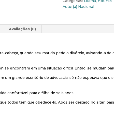
Categorias:
Drama
,
Hot +18
,
Autor(a) Nacional
Avaliações (0)
nta-cabeça, quando seu marido pede o divórcio, avisando-a de
en se encontram em uma situação difícil. Então, se mudam par
em um grande escritório de advocacia, só não esperava que o 
da confortável para o filho de seis anos.
 que todos têm que obedecê-lo. Após ser deixado no altar, pa