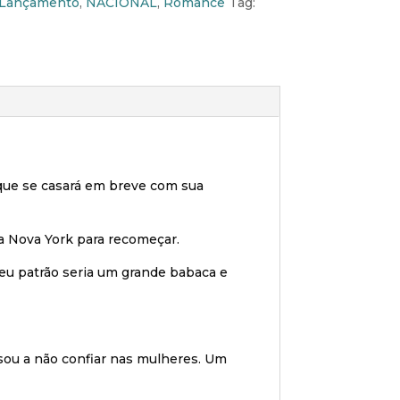
Lançamento
,
NACIONAL
,
Romance
Tag:
 que se casará em breve com sua
a Nova York para recomeçar.
seu patrão seria um grande babaca e
ssou a não confiar nas mulheres. Um