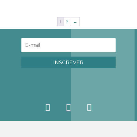
1
2
→
INSCREVER