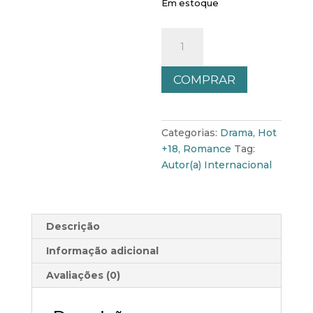
Em estoque
Mais
que
Isso
COMPRAR
[Livro
1]
quantidade
Categorias:
Drama
,
Hot
+18
,
Romance
Tag:
Autor(a) Internacional
Descrição
Informação adicional
Avaliações (0)