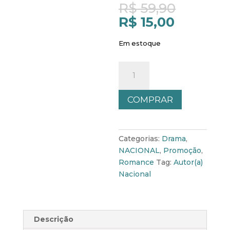
Origina
R$
59,90
price
Current
R$
15,00
was:
price
R$ 59,9
is:
Em estoque
R$ 15,00
Verdadeiramente
o
amor
COMPRAR
[
Livro
2]
quantidade
Categorias:
Drama
,
NACIONAL
,
Promoção
,
Romance
Tag:
Autor(a)
Nacional
Descrição