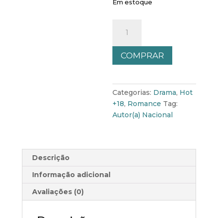
Em estoque
Somente
Seu
(Livro
COMPRAR
2)
quantidade
Categorias:
Drama
,
Hot
+18
,
Romance
Tag:
Autor(a) Nacional
Descrição
Informação adicional
Avaliações (0)