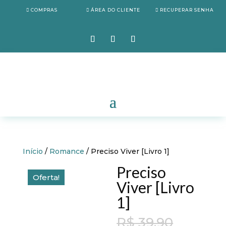
COMPRAS
ÁREA DO CLIENTE
RECUPERAR SENHA
Início
/
Romance
/ Preciso Viver [Livro 1]
Preciso
Oferta!
Viver [Livro
1]
Origina
R$
39,90