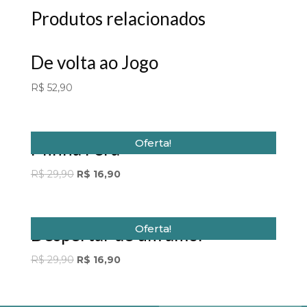
Produtos relacionados
De volta ao Jogo
R$
52,90
Oferta!
Minha Fera
Original
Current
R$
29,90
R$
16,90
price
price
was:
is:
R$ 29,90.
R$ 16,90.
Oferta!
Despertar de um amor
Original
Current
R$
29,90
R$
16,90
price
price
was:
is:
R$ 29,90.
R$ 16,90.