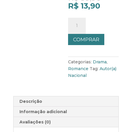
price
Current
R$
13,90
was:
price
R$ 39,9
is:
Preciso
R$ 13,90
Viver
[Livro
COMPRAR
1]
quantidade
Categorias:
Drama
,
Romance
Tag:
Autor(a)
Nacional
Descrição
Informação adicional
Avaliações (0)