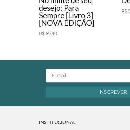
No limite de seu
De
desejo: Para
R$
5
Sempre [Livro 3]
[NOVA EDIÇÃO]
R$
69,90
INSCREVER
INSTITUCIONAL