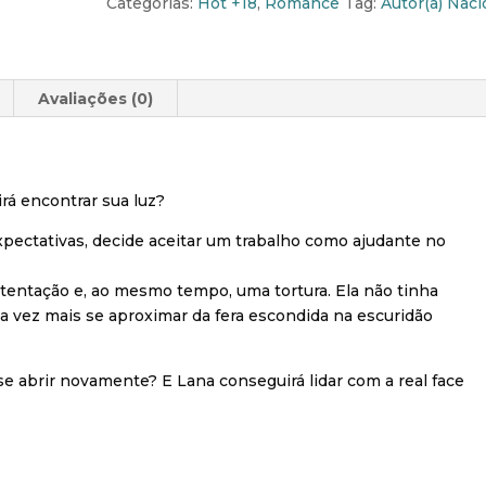
Categorias:
Hot +18
,
Romance
Tag:
Autor(a) Naci
Avaliações (0)
rá encontrar sua luz?
pectativas, decide aceitar um trabalho como ajudante no
 tentação e, ao mesmo tempo, uma tortura. Ela não tinha
da vez mais se aproximar da fera escondida na escuridão
 se abrir novamente? E Lana conseguirá lidar com a real face