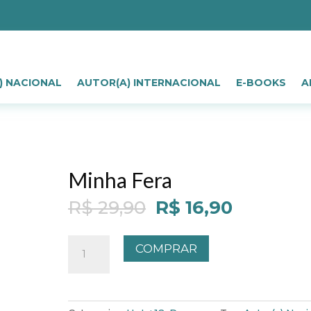
) NACIONAL
AUTOR(A) INTERNACIONAL
E-BOOKS
A
Minha Fera
Original
Current
R$
29,90
R$
16,90
price
price
was:
is:
Minha
COMPRAR
R$ 29,90.
R$ 16,90.
Fera
quantidade