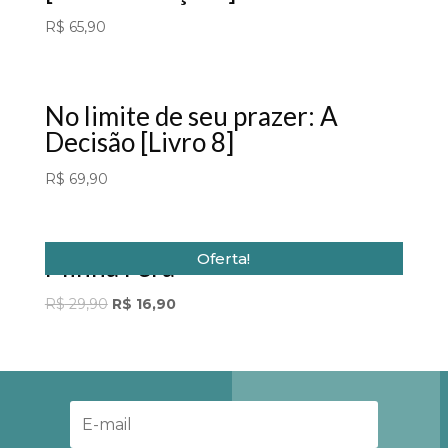
R$
65,90
No limite de seu prazer: A
Decisão [Livro 8]
R$
69,90
Oferta!
Minha Fera
Original
Current
R$
29,90
R$
16,90
price
price
was:
is:
R$ 29,90.
R$ 16,90.