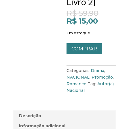
Livro 2]
Origina
R$
59,90
price
Current
R$
15,00
was:
price
R$ 59,9
is:
Em estoque
R$ 15,00
Entre
COMPRAR
a
Escuridão
e
Categorias:
Drama
,
a
NACIONAL
,
Promoção
,
Salvação
Romance
Tag:
Autor(a)
[
Nacional
Livro
2]
quantidade
Descrição
Informação adicional