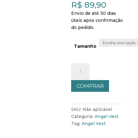
R$
89,90
Envio de até 30 dias
úteis após confirmação
do pedido.
Tamanho
Camiseta:
Caio
Telles
COMPRAR
-
Modelo
1
quantidade
SKU:
Não aplicável
Categoria:
Angel Vest
Tag:
Angel Vest