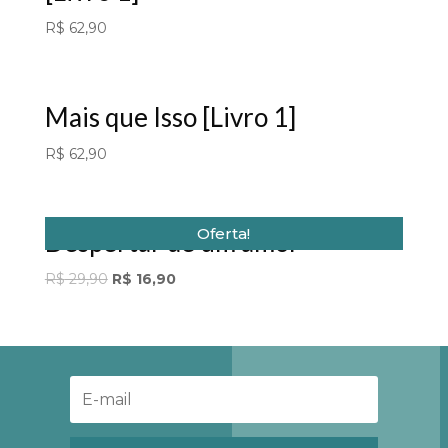
R$
62,90
Mais que Isso [Livro 1]
R$
62,90
Oferta!
Despertar de um amor
Original
Current
R$
29,90
R$
16,90
price
price
was:
is:
R$ 29,90.
R$ 16,90.