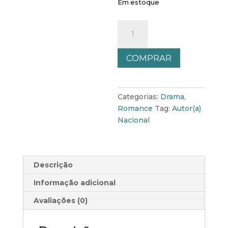
Em estoque
As
cores
que
COMPRAR
Faltavam
quantidade
Categorias:
Drama
,
Romance
Tag:
Autor(a)
Nacional
Descrição
Informação adicional
Avaliações (0)