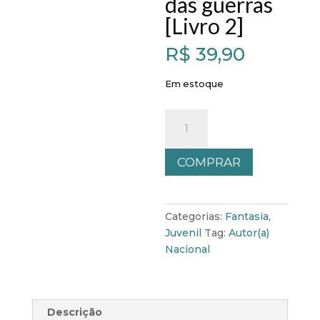
das guerras
[Livro 2]
R$
39,90
Em estoque
A
Escolhida
dos
COMPRAR
Signos:
E
os
Príncipes
Categorias:
Fantasia
,
das
Juvenil
Tag:
Autor(a)
guerras
Nacional
[Livro
2]
quantidade
Descrição