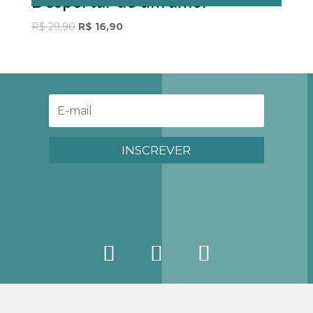
Despertar de um amor
Original
Current
R$
29,90
R$
16,90
price
price
was:
is:
R$ 29,90.
R$ 16,90.
INSCREVER